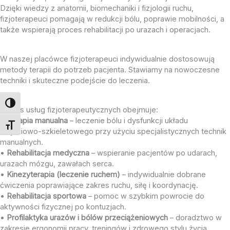
Dzięki wiedzy z anatomii, biomechaniki i fizjologii ruchu,
fizjoterapeuci pomagają w redukcji bólu, poprawie mobilności, a
także wspierają proces rehabilitacji po urazach i operacjach.
W naszej placówce fizjoterapeuci indywidualnie dostosowują
metody terapii do potrzeb pacjenta. Stawiamy na nowoczesne
techniki i skuteczne podejście do leczenia.
Toggle High Contrast
Zakres usług fizjoterapeutycznych obejmuje:
•
Terapia manualna
– leczenie bólu i dysfunkcji układu
Toggle Font size
mięśniowo-szkieletowego przy użyciu specjalistycznych technik
manualnych.
•
Rehabilitacja medyczna
– wspieranie pacjentów po udarach,
urazach mózgu, zawałach serca.
•
Kinezyterapia (leczenie ruchem)
– indywidualnie dobrane
ćwiczenia poprawiające zakres ruchu, siłę i koordynację.
•
Rehabilitacja sportowa
– pomoc w szybkim powrocie do
aktywności fizycznej po kontuzjach.
•
Profilaktyka urazów i bólów przeciążeniowych
– doradztwo w
zakresie ergonomii pracy, treningów i zdrowego stylu życia.