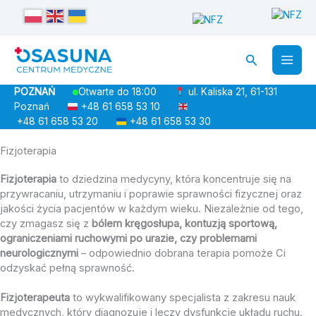
Przejdź
do
treści
Szukaj
POZNAŃ
ul. Kaliska 21, 61-131
Otwarte do 18:00
Poznań
+48 61 658 53 10
+48 61 658 53 20
+48 61 658 53 30
Fizjoterapia
Fizjoterapia
to dziedzina medycyny, która koncentruje się na
przywracaniu, utrzymaniu i poprawie sprawności fizycznej oraz
jakości życia pacjentów w każdym wieku. Niezależnie od tego,
czy zmagasz się z
bólem kręgosłupa, kontuzją sportową,
ograniczeniami ruchowymi po urazie, czy problemami
neurologicznymi
– odpowiednio dobrana terapia pomoże Ci
odzyskać pełną sprawność.
Fizjoterapeuta
to wykwalifikowany specjalista z zakresu nauk
medycznych, który diagnozuje i leczy dysfunkcje układu ruchu.