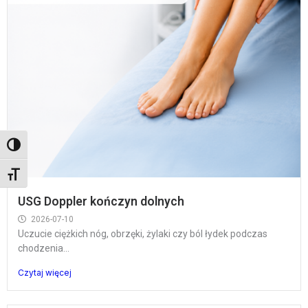
Toggle High Contrast
Toggle Font size
USG Doppler kończyn dolnych
2026-07-10
Uczucie ciężkich nóg, obrzęki, żylaki czy ból łydek podczas
chodzenia...
Czytaj więcej