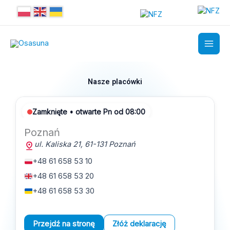
Przejdź
do
treści
Nasze placówki
Zamknięte • otwarte Pn od 08:00
Poznań
ul. Kaliska 21
,
61-131
Poznań
+48 61 658 53 10
+48 61 658 53 20
+48 61 658 53 30
Przejdź na stronę
Złóż deklarację